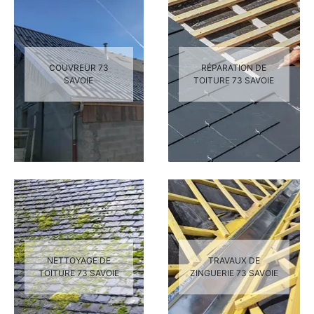
COUVREUR 73
RÉPARATION DE
SAVOIE
TOITURE 73 SAVOIE
NETTOYAGE DE
TRAVAUX DE
TOITURE 73 SAVOIE
ZINGUERIE 73 SAVOIE