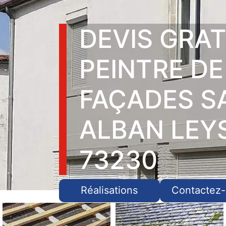
DEVIS GRAT
PEINTRE DE
FAÇADES S
ALBAN LEY
73230
Réalisations
Contactez