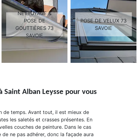
NETTOYAGE &
POSE DE
POSE DE VELUX 73
GOUTTIÈRES 73
SAVOIE
SAVOIE
à Saint Alban Leysse pour vous
 de temps. Avant tout, il est mieux de
tes les saletés et crasses présentes. En
velles couches de peinture. Dans le cas
ire de ne pas adhérer, donc la façade aura