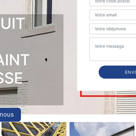
UIT
AINT
SSE
-nous