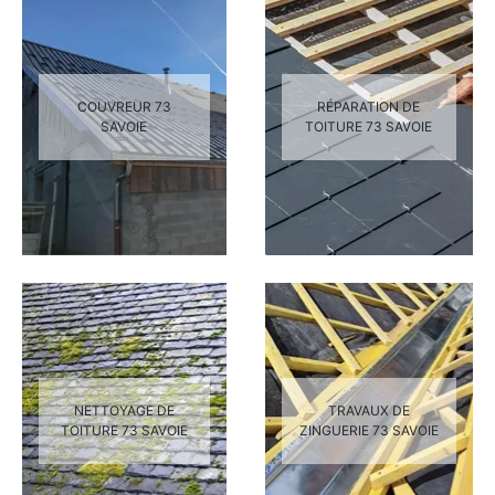
COUVREUR 73
RÉPARATION DE
SAVOIE
TOITURE 73 SAVOIE
NETTOYAGE DE
TRAVAUX DE
TOITURE 73 SAVOIE
ZINGUERIE 73 SAVOIE