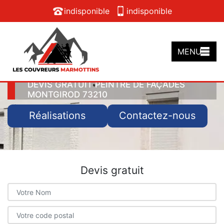
indisponible
indisponible
MENU
DEVIS GRATUIT PEINTRE DE FAÇADES
MONTGIROD 73210
Réalisations
Contactez-nous
Devis gratuit