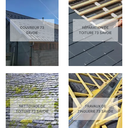
COUVREUR 73
RÉPARATION DE
SAVOIE
TOITURE 73 SAVOIE
NETTOYAGE DE
TRAVAUX DE
TOITURE 73 SAVOIE
ZINGUERIE 73 SAVOIE