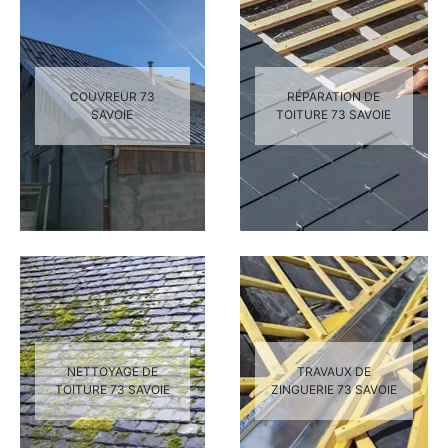
COUVREUR 73
RÉPARATION DE
SAVOIE
TOITURE 73 SAVOIE
NETTOYAGE DE
TRAVAUX DE
TOITURE 73 SAVOIE
ZINGUERIE 73 SAVOIE