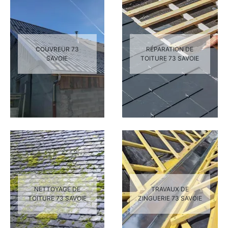
COUVREUR 73
RÉPARATION DE
SAVOIE
TOITURE 73 SAVOIE
NETTOYAGE DE
TRAVAUX DE
TOITURE 73 SAVOIE
ZINGUERIE 73 SAVOIE