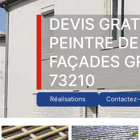
DEVIS GRAT
PEINTRE DE
FAÇADES G
73210
Réalisations
Contactez