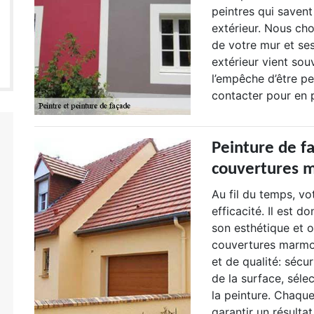
peintres qui saven
extérieur. Nous cho
de votre mur et se
extérieur vient sou
l’empêche d’être p
contacter pour en p
Peinture de fa
couvertures m
Au fil du temps, vo
efficacité. Il est d
son esthétique et o
couvertures marmot
et de qualité: sécu
de la surface, séle
la peinture. Chaqu
garantir un résulta