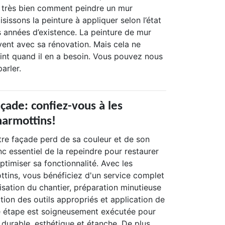
t très bien comment peindre un mur
isissons la peinture à appliquer selon l’état
s années d’existence. La peinture de mur
vent avec sa rénovation. Mais cela ne
eint quand il en a besoin. Vous pouvez nous
arler.
çade: confiez-vous à les
armottins!
tre façade perd de sa couleur et de son
onc essentiel de la repeindre pour restaurer
ptimiser sa fonctionnalité. Avec les
tins, vous bénéficiez d'un service complet
risation du chantier, préparation minutieuse
ction des outils appropriés et application de
e étape est soigneusement exécutée pour
t durable, esthétique et étanche. De plus,