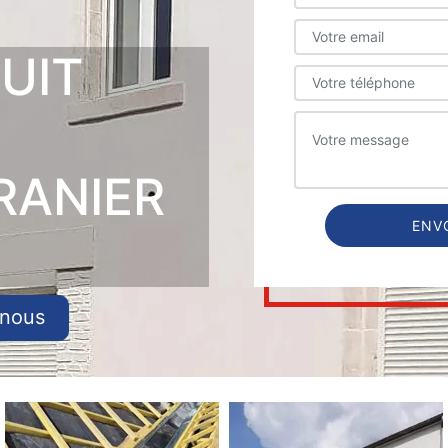
UIT
RANIER
-nous