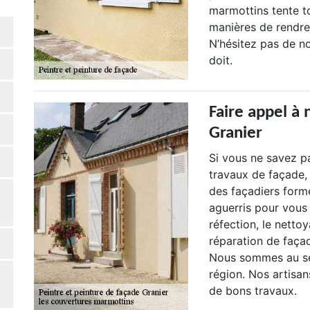
marmottins tente t
manières de rendre 
N’hésitez pas de n
doit.
Faire appel à 
Granier
Si vous ne savez p
travaux de façade,
des façadiers form
aguerris pour vous 
réfection, le nettoy
réparation de faça
Nous sommes au ser
région. Nos artisa
de bons travaux.