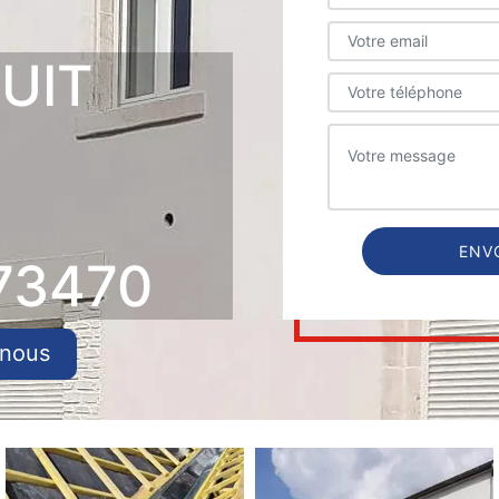
UIT
73470
-nous