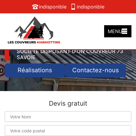
indisponible
indisponible
MENU
SOCIÉTÉ DISPOSANT D'UN COUVREUR 73
SAVOIE
Réalisations
Contactez-nous
Devis gratuit