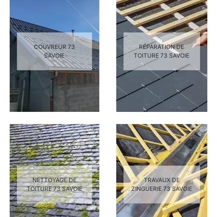
COUVREUR 73
RÉPARATION DE
SAVOIE
TOITURE 73 SAVOIE
NETTOYAGE DE
TRAVAUX DE
TOITURE 73 SAVOIE
ZINGUERIE 73 SAVOIE