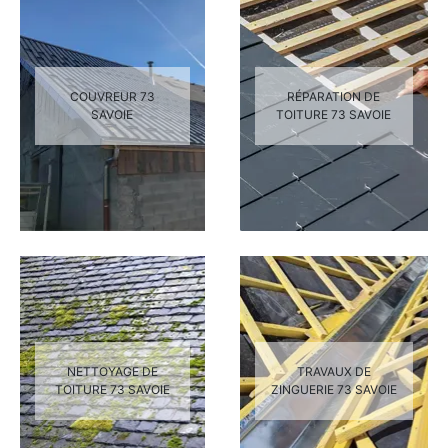
COUVREUR 73
RÉPARATION DE
SAVOIE
TOITURE 73 SAVOIE
NETTOYAGE DE
TRAVAUX DE
TOITURE 73 SAVOIE
ZINGUERIE 73 SAVOIE