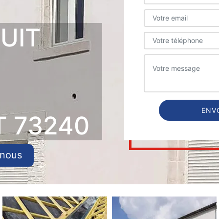
UIT
 73240
-nous