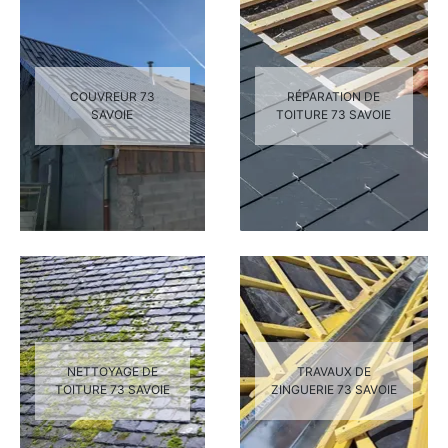
COUVREUR 73
RÉPARATION DE
SAVOIE
TOITURE 73 SAVOIE
NETTOYAGE DE
TRAVAUX DE
TOITURE 73 SAVOIE
ZINGUERIE 73 SAVOIE