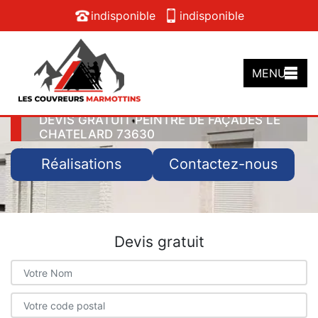
indisponible
indisponible
MENU
DEVIS GRATUIT PEINTRE DE FAÇADES LE
CHATELARD 73630
Réalisations
Contactez-nous
Devis gratuit