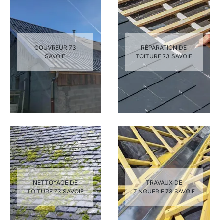
COUVREUR 73
RÉPARATION DE
SAVOIE
TOITURE 73 SAVOIE
NETTOYAGE DE
TRAVAUX DE
TOITURE 73 SAVOIE
ZINGUERIE 73 SAVOIE