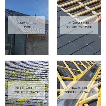
COUVREUR 73
RÉPARATION DE
SAVOIE
TOITURE 73 SAVOIE
NETTOYAGE DE
TRAVAUX DE
TOITURE 73 SAVOIE
ZINGUERIE 73 SAVOIE