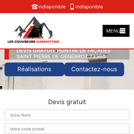
indisponible
indisponible
MENU
DEVIS GRATUIT PEINTRE DE FAÇADES
SAINT PIERRE DE GENEBROZ 73360
Réalisations
Contactez-nous
Devis gratuit