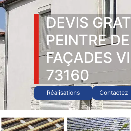
DEVIS GRAT
PEINTRE DE
FAÇADES V
73160
Réalisations
Contactez