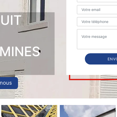
UIT
IMINES
-nous