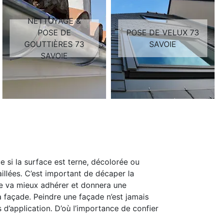
NETTOYAGE &
POSE DE
POSE DE VELUX 73
GOUTTIÈRES 73
SAVOIE
SAVOIE
 si la surface est terne, décolorée ou
illées. C’est important de décaper la
ure va mieux adhérer et donnera une
 façade. Peindre une façade n’est jamais
 d’application. D’où l’importance de confier