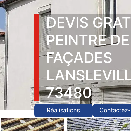
DEVIS GRAT
PEINTRE DE
FAÇADES
LANSLEVIL
73480
Réalisations
Contactez