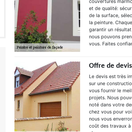
couvertures marmot
et de qualité: sécu
de la surface, séle
la peinture. Chaqu
garantir un résulta
nous pouvons prend
vous. Faites confi
Offre de devi
Le devis est très i
sur une constructio
vous fournir le mei
projets. Nous pouv
noté dans votre d
chez vous pour voir
nous vous enverron
coût des travaux à 