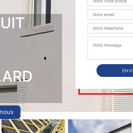
UIT
LARD
-nous