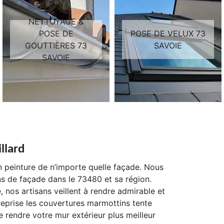
NETTOYAGE &
POSE DE
POSE DE VELUX 73
GOUTTIÈRES 73
SAVOIE
SAVOIE
llard
n peinture de n’importe quelle façade. Nous
ns de façade dans le 73480 et sa région.
 nos artisans veillent à rendre admirable et
reprise les couvertures marmottins tente
 rendre votre mur extérieur plus meilleur