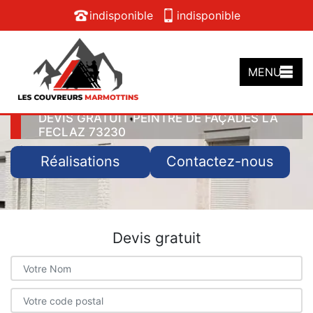
indisponible
indisponible
MENU
DEVIS GRATUIT PEINTRE DE FAÇADES LA
FECLAZ 73230
Réalisations
Contactez-nous
Devis gratuit