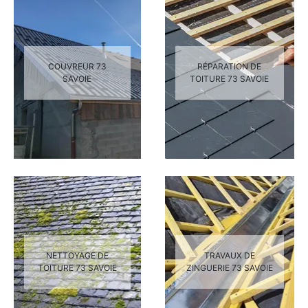
COUVREUR 73
RÉPARATION DE
SAVOIE
TOITURE 73 SAVOIE
NETTOYAGE DE
TRAVAUX DE
TOITURE 73 SAVOIE
ZINGUERIE 73 SAVOIE