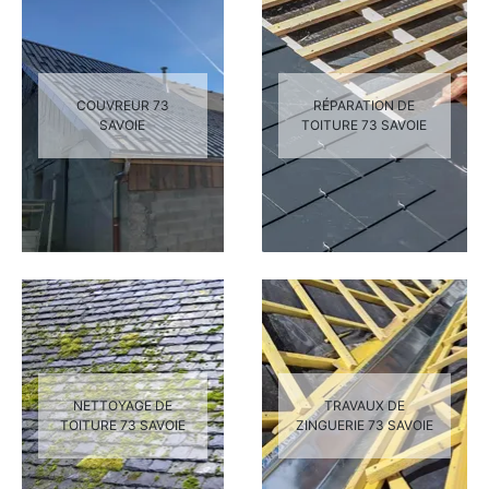
COUVREUR 73
RÉPARATION DE
SAVOIE
TOITURE 73 SAVOIE
NETTOYAGE DE
TRAVAUX DE
TOITURE 73 SAVOIE
ZINGUERIE 73 SAVOIE