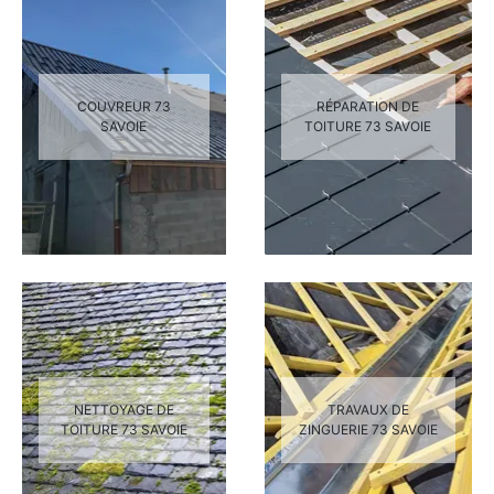
COUVREUR 73
RÉPARATION DE
SAVOIE
TOITURE 73 SAVOIE
NETTOYAGE DE
TRAVAUX DE
TOITURE 73 SAVOIE
ZINGUERIE 73 SAVOIE