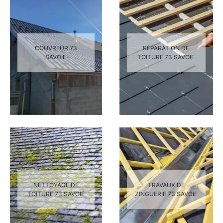
COUVREUR 73
RÉPARATION DE
SAVOIE
TOITURE 73 SAVOIE
NETTOYAGE DE
TRAVAUX DE
TOITURE 73 SAVOIE
ZINGUERIE 73 SAVOIE