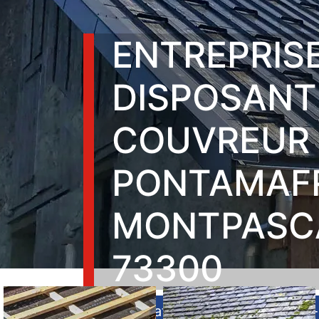
ENTREPRIS
DISPOSANT
COUVREUR
PONTAMAF
MONTPASC
73300
Réalisations
Contactez