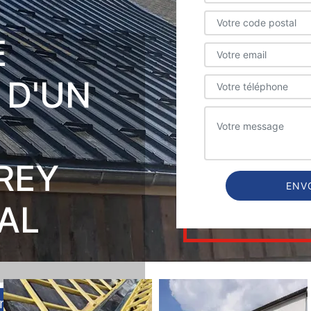
E
 D'UN
REY
AL
-nous