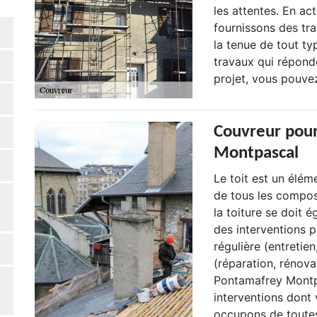
les attentes. En ac
fournissons des trav
la tenue de tout ty
travaux qui réponde
projet, vous pouvez
Couvreur pour
Montpascal
Le toit est un élém
de tous les composa
la toiture se doit 
des interventions p
régulière (entretie
(réparation, rénova
Pontamafrey Montpa
interventions dont 
occupons de toutes