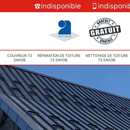
indisponible
indisponi
COUVREUR 73
RÉPARATION DE TOITURE
NETTOYAGE DE TOITURE
SAVOIE
73 SAVOIE
73 SAVOIE