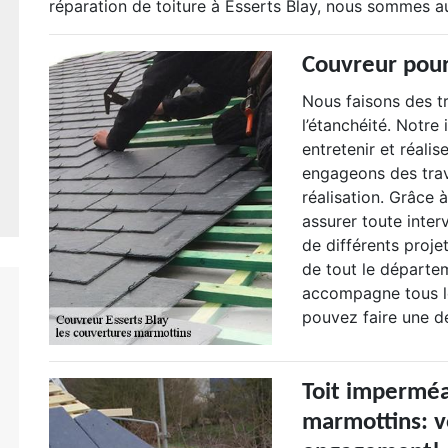
réparation de toiture à Esserts Blay, nous sommes au
Couvreur pou
Nous faisons des t
l’étanchéité. Notre 
entretenir et réalis
engageons des trav
réalisation. Grâce
assurer toute inter
de différents proje
de tout le départem
accompagne tous le
pouvez faire une d
Toit imperméa
marmottins: v