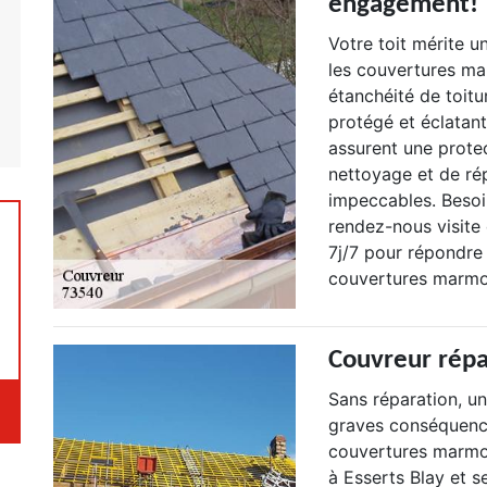
engagement!
Votre toit mérite u
les couvertures mar
étanchéité de toitu
protégé et éclatant
assurent une prote
nettoyage et de rép
impeccables. Besoi
rendez-nous visite
7j/7 pour répondre 
couvertures marmot
Couvreur répa
Sans réparation, 
graves conséquenc
couvertures marmott
à Esserts Blay et 