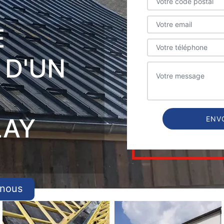
E
 D'UN
LAY
-nous