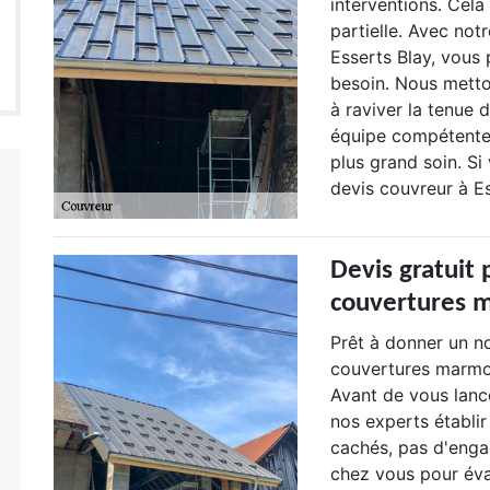
interventions. Cela
partielle. Avec not
Esserts Blay, vous
besoin. Nous metto
à raviver la tenue 
équipe compétente,
plus grand soin. S
devis couvreur à Es
Devis gratuit 
couvertures m
Prêt à donner un no
couvertures marmott
Avant de vous lance
nos experts établir 
cachés, pas d'enga
chez vous pour éval