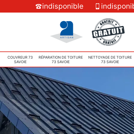
indisponible
indisponi
COUVREUR 73
RÉPARATION DE TOITURE
NETTOYAGE DE TOITURE
SAVOIE
73 SAVOIE
73 SAVOIE