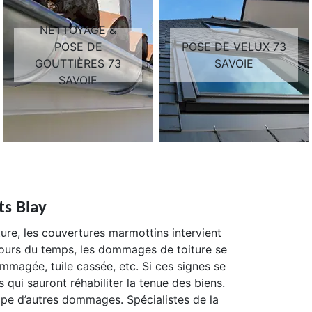
NETTOYAGE &
POSE DE
POSE DE VELUX 73
GOUTTIÈRES 73
SAVOIE
SAVOIE
ts Blay
iture, les couvertures marmottins intervient
 cours du temps, les dommages de toiture se
ndommagée, tuile cassée, etc. Si ces signes se
s qui sauront réhabiliter la tenue des biens.
oppe d’autres dommages. Spécialistes de la