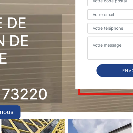
E DE
N DE
E
 73220
-nous