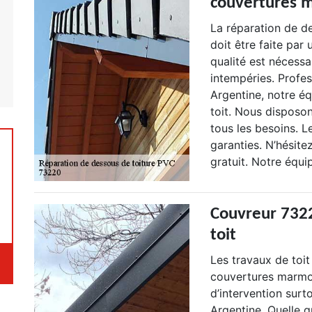
couvertures 
La réparation de de
doit être faite par
qualité est nécessa
intempéries. Profe
Argentine, notre é
toit. Nous disposo
tous les besoins. L
garanties. N’hésite
gratuit. Notre équ
Couvreur 7322
toit
Les travaux de toi
couvertures marmo
d’intervention surt
Argentine. Quelle q