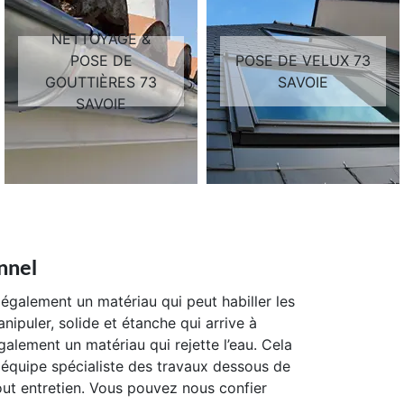
NETTOYAGE &
POSE DE
POSE DE VELUX 73
GOUTTIÈRES 73
SAVOIE
SAVOIE
nnel
st également un matériau qui peut habiller les
anipuler, solide et étanche qui arrive à
galement un matériau qui rejette l’eau. Cela
 équipe spécialiste des travaux dessous de
out entretien. Vous pouvez nous confier