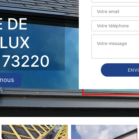
E DE
ELUX
 73220
-nous