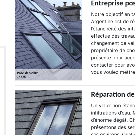
Entreprise po
Notre objectif en t
Argentine est de ré
l’étanchéité des int
effectue des travau
changement de velu
propriétaire de cho
présente pour acco
contacter pour avoi
vous voulez mettre
Réparation de
Un velux non étanc
infiltrations d’eau
d’énorme dégât. Ch
présentons des ser
ses environs. Quel 