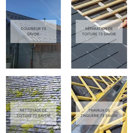
COUVREUR 73
RÉPARATION DE
SAVOIE
TOITURE 73 SAVOIE
NETTOYAGE DE
TRAVAUX DE
TOITURE 73 SAVOIE
ZINGUERIE 73 SAVOIE