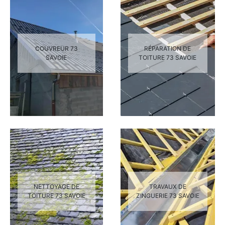
COUVREUR 73
RÉPARATION DE
SAVOIE
TOITURE 73 SAVOIE
NETTOYAGE DE
TRAVAUX DE
TOITURE 73 SAVOIE
ZINGUERIE 73 SAVOIE