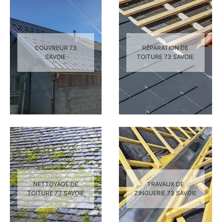
COUVREUR 73
RÉPARATION DE
SAVOIE
TOITURE 73 SAVOIE
NETTOYAGE DE
TRAVAUX DE
TOITURE 73 SAVOIE
ZINGUERIE 73 SAVOIE