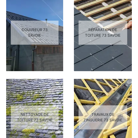
COUVREUR 73
RÉPARATION DE
SAVOIE
TOITURE 73 SAVOIE
NETTOYAGE DE
TRAVAUX DE
TOITURE 73 SAVOIE
ZINGUERIE 73 SAVOIE