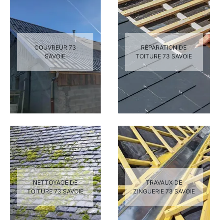
COUVREUR 73
RÉPARATION DE
SAVOIE
TOITURE 73 SAVOIE
NETTOYAGE DE
TRAVAUX DE
TOITURE 73 SAVOIE
ZINGUERIE 73 SAVOIE