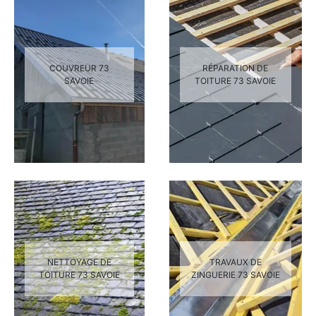
COUVREUR 73
RÉPARATION DE
SAVOIE
TOITURE 73 SAVOIE
NETTOYAGE DE
TRAVAUX DE
TOITURE 73 SAVOIE
ZINGUERIE 73 SAVOIE