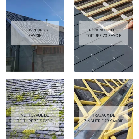
COUVREUR 73
RÉPARATION DE
SAVOIE
TOITURE 73 SAVOIE
NETTOYAGE DE
TRAVAUX DE
TOITURE 73 SAVOIE
ZINGUERIE 73 SAVOIE