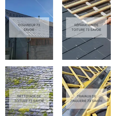
COUVREUR 73
RÉPARATION DE
SAVOIE
TOITURE 73 SAVOIE
NETTOYAGE DE
TRAVAUX DE
TOITURE 73 SAVOIE
ZINGUERIE 73 SAVOIE