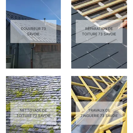
COUVREUR 73
RÉPARATION DE
SAVOIE
TOITURE 73 SAVOIE
NETTOYAGE DE
TRAVAUX DE
TOITURE 73 SAVOIE
ZINGUERIE 73 SAVOIE