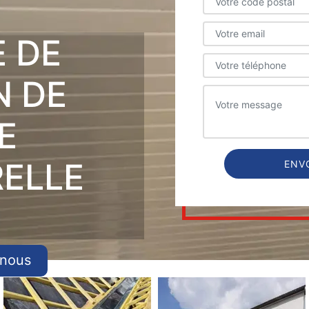
E DE
N DE
E
RELLE
-nous