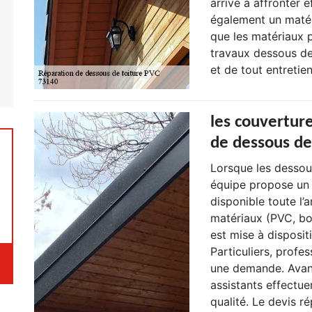
arrive à affronter 
également un matéri
que les matériaux p
travaux dessous de
et de tout entretie
les couvertur
de dessous de
Lorsque les dessou
équipe propose un 
disponible toute l’
matériaux (PVC, bo
est mise à disposit
Particuliers, profes
une demande. Avant 
assistants effectu
qualité. Le devis r