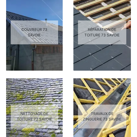
COUVREUR 73
RÉPARATION DE
SAVOIE
TOITURE 73 SAVOIE
NETTOYAGE DE
TRAVAUX DE
TOITURE 73 SAVOIE
ZINGUERIE 73 SAVOIE