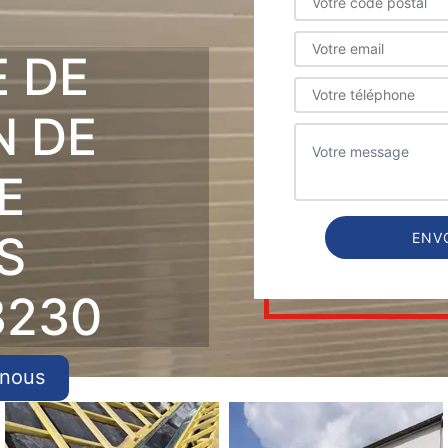
E DE
N DE
E
S
3230
-nous