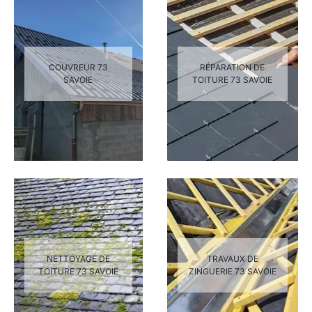
COUVREUR 73
RÉPARATION DE
SAVOIE
TOITURE 73 SAVOIE
NETTOYAGE DE
TRAVAUX DE
TOITURE 73 SAVOIE
ZINGUERIE 73 SAVOIE