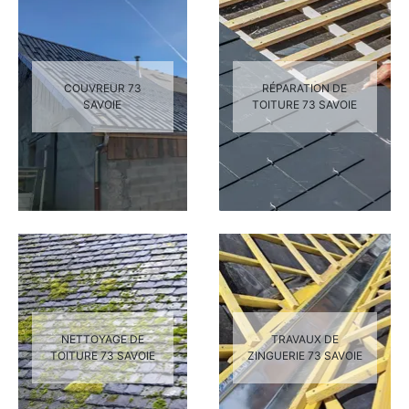
COUVREUR 73
RÉPARATION DE
SAVOIE
TOITURE 73 SAVOIE
NETTOYAGE DE
TRAVAUX DE
TOITURE 73 SAVOIE
ZINGUERIE 73 SAVOIE