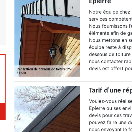
Epierre
Notre équipe chez 
services compétent
Nous fournissons l’e
éléments afin de gar
Nous mettons en se
équipe reste à dis
dessous de toiture
nous contacter rap
devis est offert p
Tarif d’une ré
Voulez-vous réalis
Epierre ou ses env
devis pour ces tra
pouvez faire une d
nous envoyant le fo