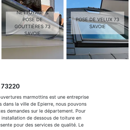
NETTOYAGE &
POSE DE
POSE DE VELUX 73
GOUTTIÈRES 73
SAVOIE
SAVOIE
t 73220
couvertures marmottins est une entreprise
s dans la ville de Epierre, nous pouvons
tes demandes sur le département. Pour
installation de dessous de toiture en
ente pour des services de qualité. Le