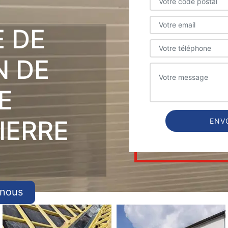
E DE
N DE
E
IERRE
-nous