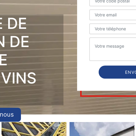
E DE
N DE
E
EVINS
-nous