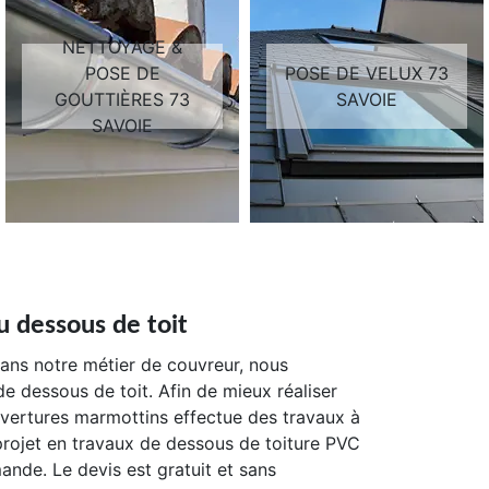
NETTOYAGE &
POSE DE
POSE DE VELUX 73
GOUTTIÈRES 73
SAVOIE
SAVOIE
u dessous de toit
 Dans notre métier de couvreur, nous
de dessous de toit. Afin de mieux réaliser
ouvertures marmottins effectue des travaux à
projet en travaux de dessous de toiture PVC
nde. Le devis est gratuit et sans