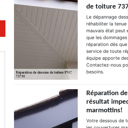
de toiture 73
Le dépannage desso
réhabiliter la tenu
mauvais état peut e
que les dommages s
réparation dès que
service de toute ré
équipe apporte des
Contactez-nous pou
besoins.
Réparation de
résultat impe
marmottins!
Votre dessous de to
les couvertures ma