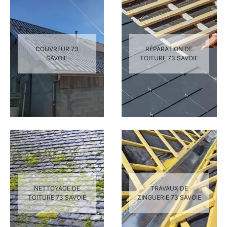
COUVREUR 73
RÉPARATION DE
SAVOIE
TOITURE 73 SAVOIE
NETTOYAGE DE
TRAVAUX DE
TOITURE 73 SAVOIE
ZINGUERIE 73 SAVOIE