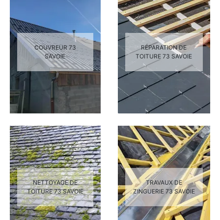
COUVREUR 73
RÉPARATION DE
SAVOIE
TOITURE 73 SAVOIE
NETTOYAGE DE
TRAVAUX DE
TOITURE 73 SAVOIE
ZINGUERIE 73 SAVOIE