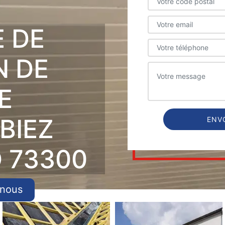
E DE
N DE
E
BIEZ
 73300
-nous