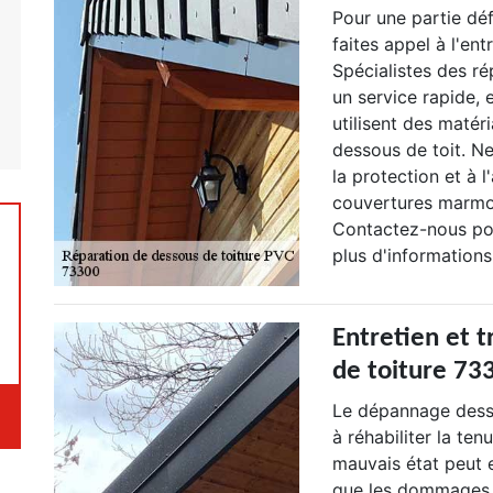
Pour une partie dé
faites appel à l'en
Spécialistes des ré
un service rapide,
utilisent des matér
dessous de toit. Ne
la protection et à 
couvertures marmot
Contactez-nous pou
plus d'informations,
Entretien et 
de toiture 73
Le dépannage desso
à réhabiliter la te
mauvais état peut e
que les dommages s