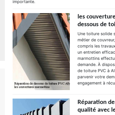
importante.
les couvertur
dessous de to
Une toiture solide 
métier de couvreur,
compris les travaux
un entretien effica
marmottins effectu
demande. À disposi
de toiture PVC à A
parvenir votre dema
engagement à récupé
Réparation de
qualité avec 