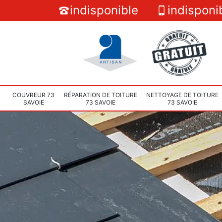
indisponible
indisponi
COUVREUR 73
RÉPARATION DE TOITURE
NETTOYAGE DE TOITURE
SAVOIE
73 SAVOIE
73 SAVOIE