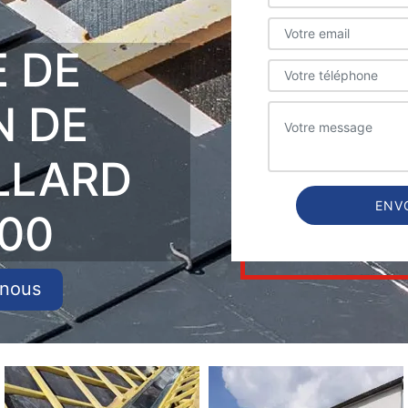
E DE
N DE
LLARD
800
-nous