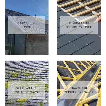
COUVREUR 73
RÉPARATION DE
SAVOIE
TOITURE 73 SAVOIE
NETTOYAGE DE
TRAVAUX DE
TOITURE 73 SAVOIE
ZINGUERIE 73 SAVOIE