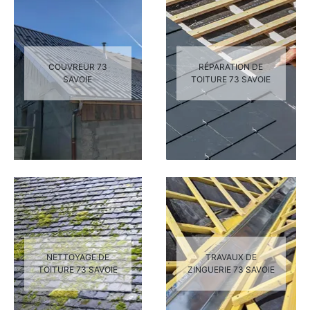
COUVREUR 73
RÉPARATION DE
SAVOIE
TOITURE 73 SAVOIE
NETTOYAGE DE
TRAVAUX DE
TOITURE 73 SAVOIE
ZINGUERIE 73 SAVOIE