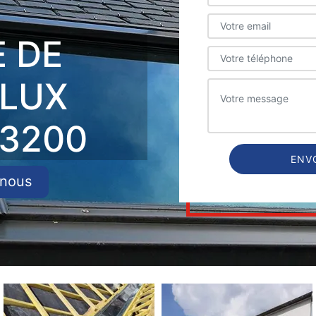
E DE
ELUX
3200
-nous