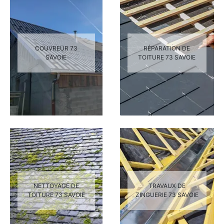
COUVREUR 73
RÉPARATION DE
SAVOIE
TOITURE 73 SAVOIE
NETTOYAGE DE
TRAVAUX DE
TOITURE 73 SAVOIE
ZINGUERIE 73 SAVOIE