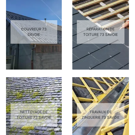
COUVREUR 73
RÉPARATION DE
SAVOIE
TOITURE 73 SAVOIE
NETTOYAGE DE
TRAVAUX DE
TOITURE 73 SAVOIE
ZINGUERIE 73 SAVOIE