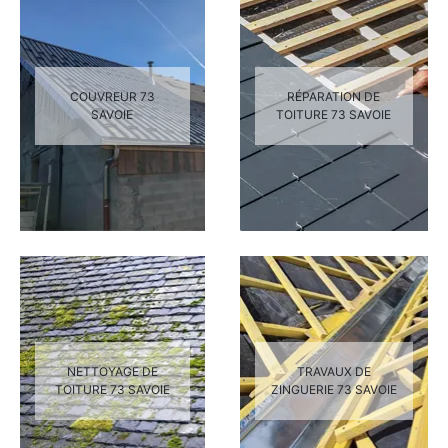
COUVREUR 73
RÉPARATION DE
SAVOIE
TOITURE 73 SAVOIE
NETTOYAGE DE
TRAVAUX DE
TOITURE 73 SAVOIE
ZINGUERIE 73 SAVOIE